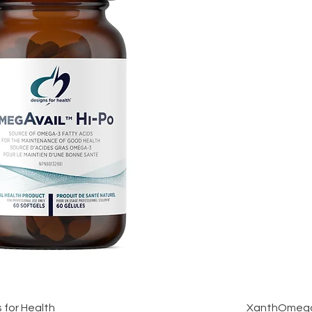
 for Health
XanthOmega Kr