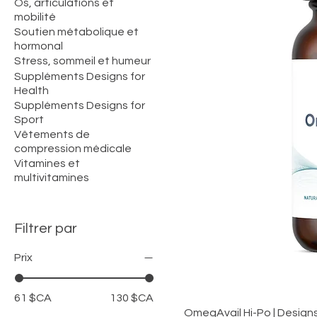
Os, articulations et
mobilité
Soutien métabolique et
hormonal
Stress, sommeil et humeur
Suppléments Designs for
Health
Suppléments Designs for
Sport
Vêtements de
compression médicale
Vitamines et
multivitamines
Filtrer par
Prix
61 $CA
130 $CA
OmegAvail Hi-Po | Designs