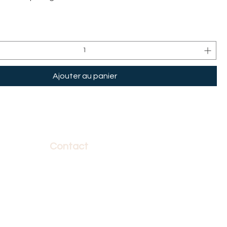
Ajouter au panier
Contact
472 Rue Notre-Dame
Suite 300.01
Repentigny, Québec
J6A 2T5
(514) 246-0591