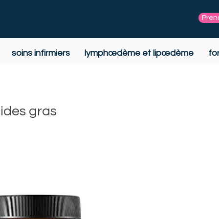
Pren
soins infirmiers
lymphœdème et lipœdème
fo
ides gras