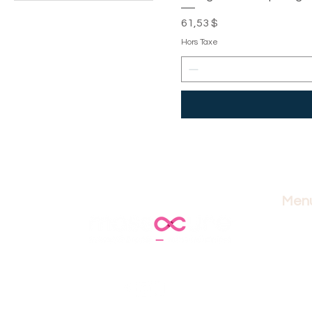
Prix
61,53 $
Hors Taxe
Men
accuei
masso
soins 
lymph
forma
blogu