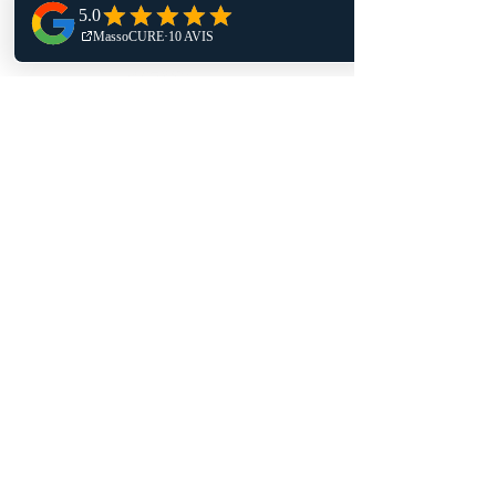
Menu
accueil
massothérapie
soins infirmiers
lymphœdème et lipœdème
formation
blogue
boutique
juste pour la cause
nous contacter