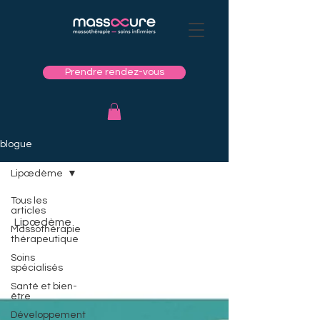
Prendre rendez-vous
blogue
Lipœdème
Tous les
articles
Lipœdème
Massothérapie
thérapeutique
Soins
spécialisés
Santé et bien-
être
Développement