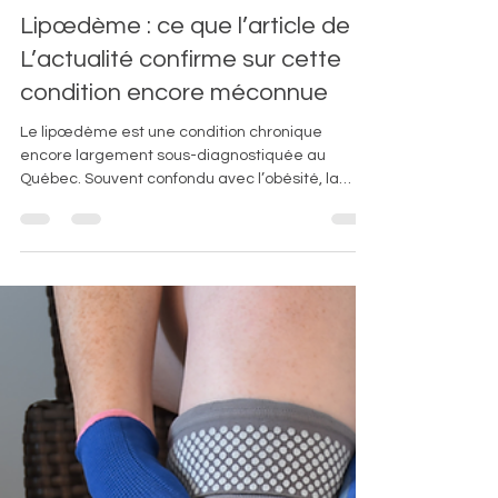
Lipœdème
Lipœdème : ce que l’article de
L’actualité confirme sur cette
condition encore méconnue
Le lipœdème est une condition chronique
encore largement sous-diagnostiquée au
Québec. Souvent confondu avec l’obésité, la
cellulite ou le lymphœdème, il s’agit pourtant
d’une maladie distincte, marquée par une
accumulation symétrique et douloureuse de
graisse sous-cutanée, en particulier au niveau
des jambes et parfois des bras.