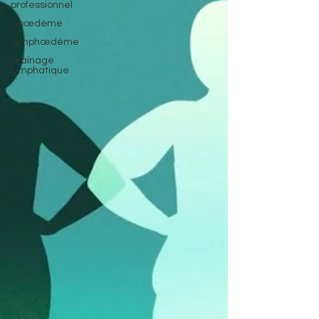
professionnel
Lipœdème
Lymphœdème
Drainage
lymphatique