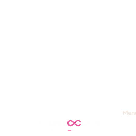
Men
accuei
masso