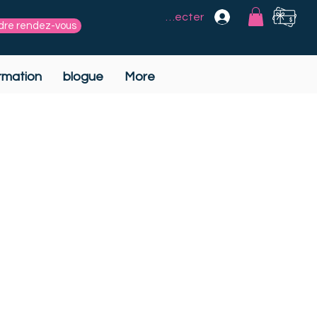
Se connecter
dre rendez-vous
rmation
blogue
More