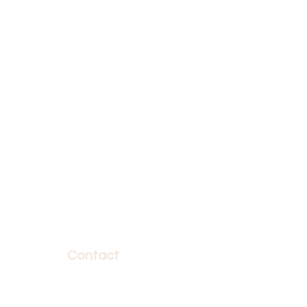
Contact
472 Rue Notre-Dame
Suite 300.01