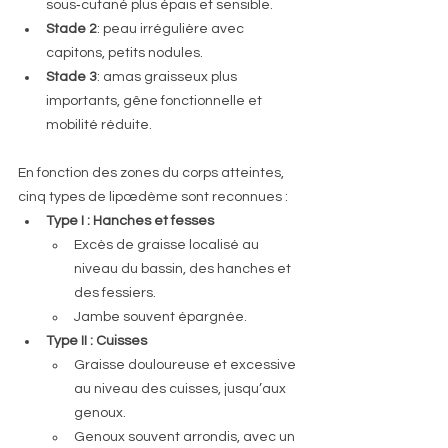
sous‑cutané plus épais et sensible.
Stade 2
: peau irrégulière avec 
capitons, petits nodules.
Stade 3
: amas graisseux plus 
importants, gêne fonctionnelle et 
mobilité réduite.
En fonction des zones du corps atteintes, 
cinq types de lipœdème sont reconnues :
Type I : Hanches et fesses
Excès de graisse localisé au 
niveau du bassin, des hanches et 
des fessiers.
Jambe souvent épargnée.
Type II : Cuisses
Graisse douloureuse et excessive 
au niveau des cuisses, jusqu’aux 
genoux.
Genoux souvent arrondis, avec un 