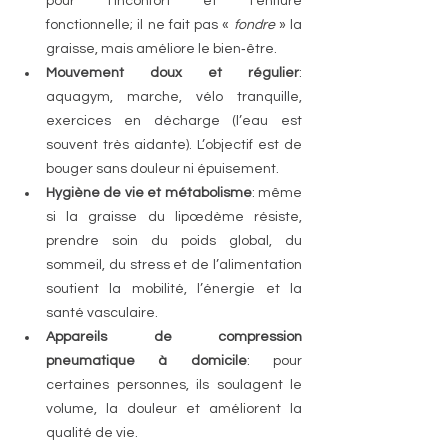
pour l’inconfort et l’enflure 
fonctionnelle; il ne fait pas « 
fondre 
» la 
graisse, mais améliore le bien‑être.
Mouvement doux et régulier
: 
aquagym, marche, vélo tranquille, 
exercices en décharge (l’eau est 
souvent très aidante). L’objectif est de 
bouger sans douleur ni épuisement.
Hygiène de vie et métabolisme
: même 
si la graisse du lipœdème résiste, 
prendre soin du poids global, du 
sommeil, du stress et de l’alimentation 
soutient la mobilité, l’énergie et la 
santé vasculaire.
Appareils de compression 
pneumatique à domicile
: pour 
certaines personnes, ils soulagent le 
volume, la douleur et améliorent la 
qualité de vie.