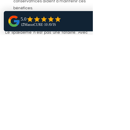
conservatrices aident à maintenir ces 
bénéfices.
Un défi à relever 
Le lipœdème n’est pas une fatalité. Avec 
une équipe à l’écoute, des soins cohérents 
et des ajustements progressifs, il est 
possible de retrouver du confort, de 
l’aisance dans les mouvements et une 
meilleure qualité de vie. Chaque parcours 
est unique: avancer pas à pas, célébrer les 
petits progrès, et s’entourer de 
professionnels formés font une vraie 
différence.
Ressources utiles
Lipedema Canada: informations, 