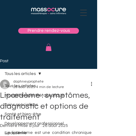
Prendre rendez-vous
Post
Tous les articles
daphneyprophete
Tous les articles
26 août 2025
4 min de lecture
Lipœdème : symptômes,
Massothérapie thérapeutique
diagnostic et options de
Soins spécialisés
Santé et bien-être
traitement
Développement professionnel
Dernière mise à jour :
26 août 2025
Le lipœdème est une condition chronique 
Lipœdème