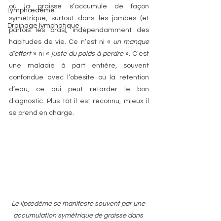
où la graisse s’accumule de façon 
Lymphœdème
symétrique, surtout dans les jambes (et 
Drainage lymphatique
parfois les bras), indépendamment des 
habitudes de vie. Ce n’est ni « 
un manque 
d’effort
 » ni « 
juste du poids à perdre
 ». C’est 
une maladie à part entière, souvent 
confondue avec l’obésité ou la rétention 
d’eau, ce qui peut retarder le bon 
diagnostic. Plus tôt il est reconnu, mieux il 
se prend en charge.
Le lipœdème se manifeste souvent par une 
accumulation symétrique de graisse dans 