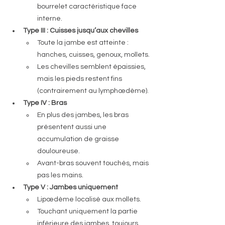
bourrelet caractéristique face 
interne.
Type III : Cuisses jusqu’aux chevilles
Toute la jambe est atteinte : 
hanches, cuisses, genoux, mollets.
Les chevilles semblent épaissies, 
mais les pieds restent fins 
(contrairement au lymphœdème).
Type IV : Bras
En plus des jambes, les bras 
présentent aussi une 
accumulation de graisse 
douloureuse.
Avant-bras souvent touchés, mais 
pas les mains.
Type V : Jambes uniquement
Lipœdème localisé aux mollets.
Touchant uniquement la partie 
inférieure des jambes, toujours 