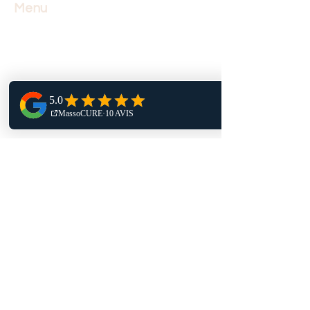
Menu
accueil
massothérapie
soins infirmiers
lymphœdème et lipœdème
formation
blogue
boutique
juste pour la cause
nous contacter
Contact
472 Rue Notre-Dame
Suite 300.01
Repentigny, Québec
J6A 2T5
(514) 246-0591