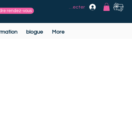
Se connecter
dre rendez-vous
rmation
blogue
More