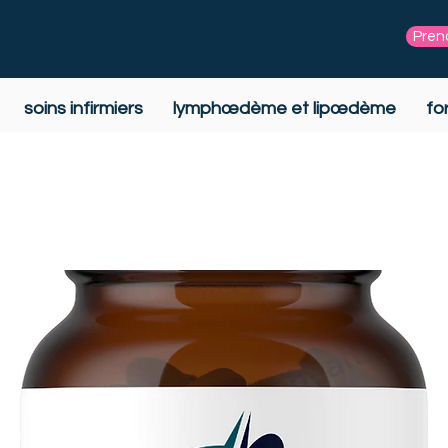
Pren
soins infirmiers
lymphœdème et lipœdème
fo