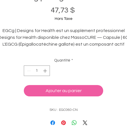
Prix
47,73 $
Hors Taxe
EGCg | Designs for Health est un supplément professionnel
Designs for Health disponible chez MassoCURE — Capsule | 60
L'EGCG (Épigallocatéchine gallate) est un composant actif
essentiel des feuilles de thé vert (Camellia sinensis). Elle est
appréciée pour ses propriétés antioxydantes, son rôle dans l
Quantité
*
stimulation du métabolisme des graisses et sa contribution a
bien-être général.
Ajouter au panier
SKU : EGC060-CN