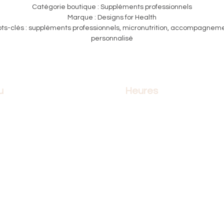
Catégorie boutique : Suppléments professionnels
Marque : Designs for Health
ts-clés : suppléments professionnels, micronutrition, accompagnem
personnalisé
u
Heures
l
Lundi: 10h à 21h
thérapie
Mardi: 10h à 21h
infirmiers
Mercredi: 10h à 21h
œdème et lipœdème
Jeudi: 10h à 21h
tion
Vendredi: 10h à 17h
e
Samedi: 10h à 17h
que
Dimanche: 10h à 17h
pour la cause
contacter
2026
©
MassoCURE INC.