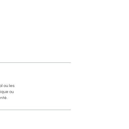
l ou les
nique ou
nté.