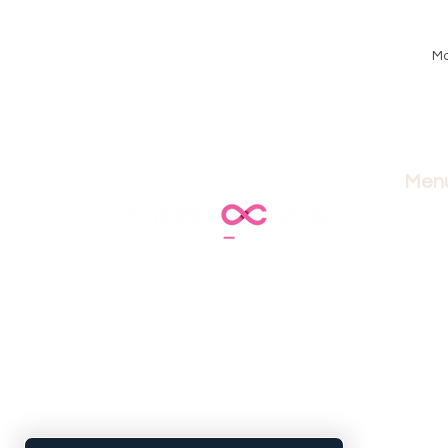
Mo
Men
accuei
masso
soins 
lymph
forma
blogu
bouti
juste 
nous 