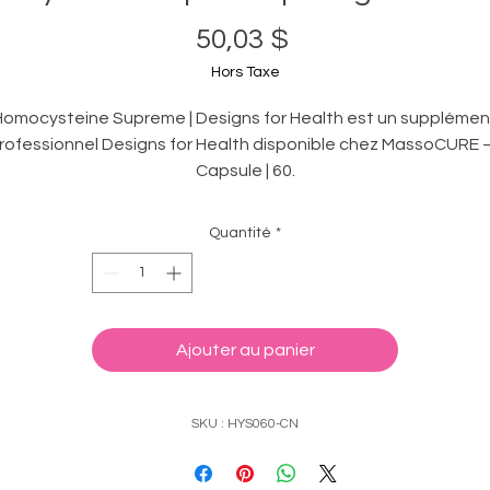
Prix
50,03 $
Hors Taxe
Homocysteine Supreme | Designs for Health est un supplémen
rofessionnel Designs for Health disponible chez MassoCURE
Capsule | 60.
Les nutriments synergiques contenus dans Homocysteine ​​
Supreme™ favorisent le métabolisme efficace de
Quantité
*
homocystéine, empêchant ainsi son accumulation à des nive
toxiques. Ceci permet à la voie métabolique de fournir les
roupements méthyle et soufre nécessaires aux acides amin
our une multitude de réactions biochimiques, notamment cell
Ajouter au panier
ssentielles à la détoxification, à la réparation des articulatio
et du cartilage, et à la santé cérébrale.
SKU : HYS060-CN