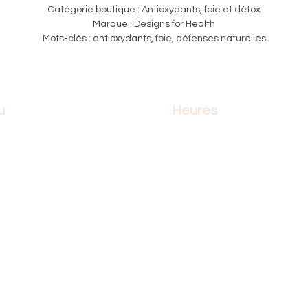
Catégorie boutique : Antioxydants, foie et détox
Marque : Designs for Health
Mots-clés : antioxydants, foie, défenses naturelles
u
Heures
l
Lundi: 10h à 21h
thérapie
Mardi: 10h à 21h
infirmiers
Mercredi: 10h à 21h
œdème et lipœdème
Jeudi: 10h à 21h
tion
Vendredi: 10h à 17h
e
Samedi: 10h à 17h
que
Dimanche: 10h à 17h
pour la cause
contacter
2026
©
MassoCURE INC.