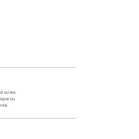
l ou les
nique ou
nté.