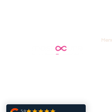
Men
accuei
masso
soins 
lymph
forma
blogu
bouti
juste 
nous 