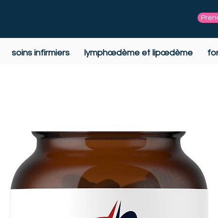
Pren
soins infirmiers
lymphœdème et lipœdème
fo