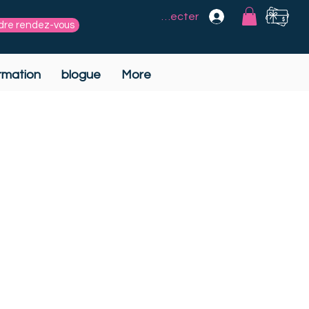
Se connecter
dre rendez-vous
rmation
blogue
More