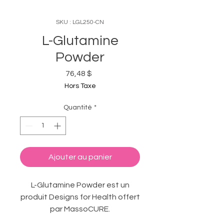
SKU : LGL250-CN
L-Glutamine
Powder
Prix
76,48 $
Hors Taxe
Quantité
*
Ajouter au panier
L-Glutamine Powder est un
produit Designs for Health offert
par MassoCURE.
Format : Poudre — 250 g