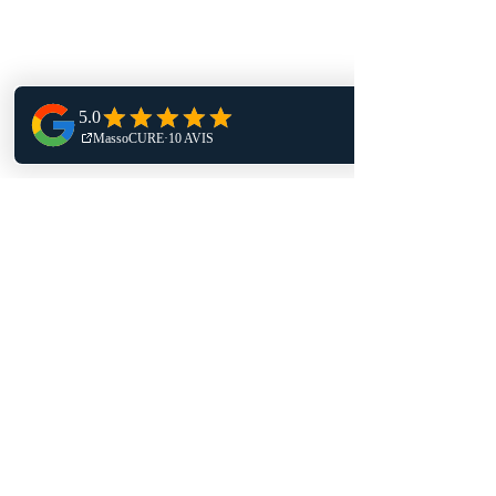
massothérapie
soins infirmiers
lymphœdème et lipœdème
formation
blogue
boutique
juste pour la cause
nous contacter
Contact
472 Rue Notre-Dame
Suite 300.01
Repentigny, Québec
J6A 2T5
(514) 246-0591
info@massocure.com
Politique d'annulation | Politique de
confidentialité