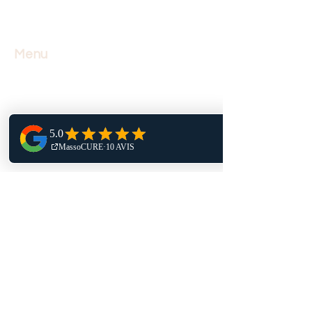
digestif. Une fois absorbée et à
l'intérieur des cellules, la
molécule de glutathion reste
Menu
intacte. La SA-GSH contribue au
accueil
bon fonctionnement du
massothérapie
système immunitaire et à
soins infirmiers
l'optimisation des voies de
lymphœdème et lipœdème
détoxification hépatique
formation
dépendantes du glutathion. Elle
blogue
constitue le choix idéal lorsque
boutique
des doses élevées de
juste pour la cause
glutathion sont recommandées.
nous contacter
Ce produit contient également
de la N-acétyl-L-cystéine (NAC)
Contact
et de la vitamine B6, deux
éléments essentiels à la
472 Rue Notre-Dame
production de glutathion.
Suite 300.01
Repentigny, Québec