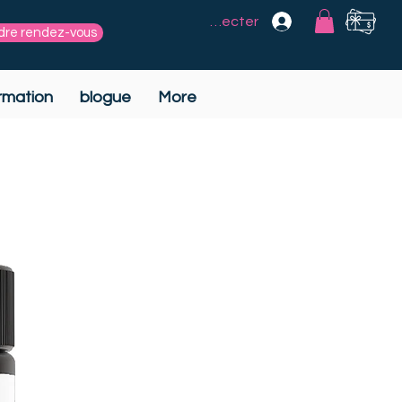
Se connecter
dre rendez-vous
rmation
blogue
More