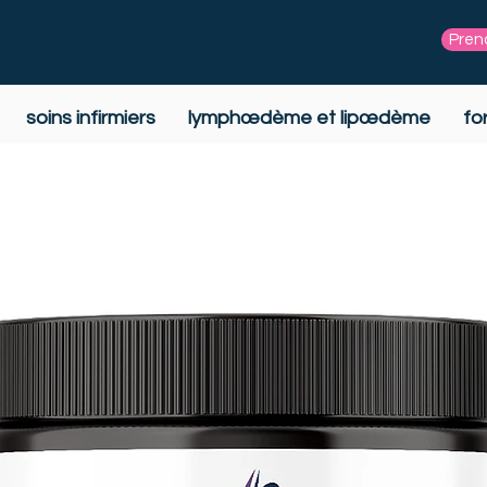
Pren
soins infirmiers
lymphœdème et lipœdème
fo