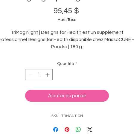
Prix
95,45 $
Hors Taxe
TriMag Night | Designs for Health est un supplément
rofessionnel Designs for Health disponible chez MassoCURE
Poudre | 180 g.
TriMag Night est un mélange unique de trois formes de
magnésium hautement assimilables, associé à des plantes
Quantité
*
favorisant la relaxation. Une portion fournit 300 mg de
agnésium élémentaire sous forme de poudre facile à mélange
riMag Night possède un délicieux goût de lavande et de citro
et est sucré à la stévia.
Ajouter au panier
SKU : TRMGNT-CN