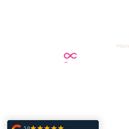
Men
accuei
masso
soins 
lymph
forma
blogu
bouti
juste 
nous 