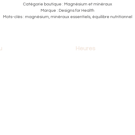
Catégorie boutique : Magnésium et minéraux
Marque : Designs for Health
Mots-clés : magnésium, minéraux essentiels, équilibre nutritionnel
u
Heures
l
Lundi: 10h à 21h
thérapie
Mardi: 10h à 21h
infirmiers
Mercredi: 10h à 21h
œdème et lipœdème
Jeudi: 10h à 21h
tion
Vendredi: 10h à 17h
e
Samedi: 10h à 17h
que
Dimanche: 10h à 17h
pour la cause
contacter
2026
©
MassoCURE INC.