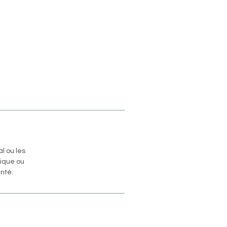
l ou les
nique ou
nté.